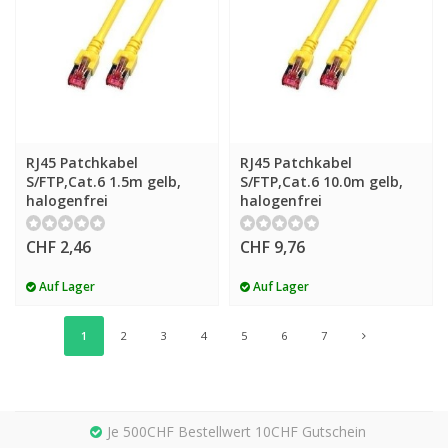
RJ45 Patchkabel
RJ45 Patchkabel
S/FTP,Cat.6 1.5m gelb,
S/FTP,Cat.6 10.0m gelb,
halogenfrei
halogenfrei
CHF 2,46
CHF 9,76
Auf Lager
Auf Lager
1
2
3
4
5
6
7
Je 500CHF Bestellwert 10CHF Gutschein