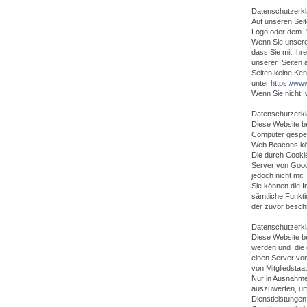
Datenschutzerkl
Auf unseren Sei
Logo oder dem "L
Wenn Sie unsere
dass Sie mit Ihr
unserer Seiten 
Seiten keine Ken
unter
https://ww
Wenn Sie nicht 
Datenschutzerkl
Diese Website b
Computer gespei
Web Beacons kön
Die durch Cooki
Server von Goog
jedoch nicht mi
Sie können die I
sämtliche Funkti
der zuvor besch
Datenschutzerkl
Diese Website be
werden und die 
einen Server von
von Mitgliedsta
Nur in Ausnahmef
auszuwerten, um
Dienstleistungen