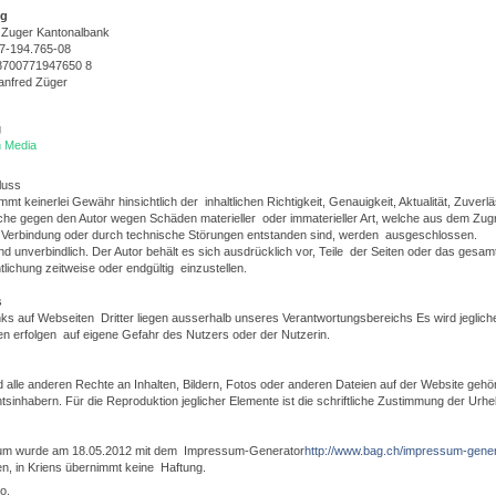
ng
 Zuger Kantonalbank
7-194.765-08
8700771947650 8
anfred Züger
g
 Media
luss
mt keinerlei Gewähr hinsichtlich der inhaltlichen Richtigkeit, Genauigkeit, Aktualität, Zuverl
e gegen den Autor wegen Schäden materieller oder immaterieller Art, welche aus dem Zugrif
Verbindung oder durch technische Störungen entstanden sind, werden ausgeschlossen.
nd unverbindlich. Der Autor behält es sich ausdrücklich vor, Teile der Seiten oder das ge
tlichung zeitweise oder endgültig einzustellen.
s
ks auf Webseiten Dritter liegen ausserhalb unseres Verantwortungsbereichs Es wird jeglich
en erfolgen auf eigene Gefahr des Nutzers oder der Nutzerin.
 alle anderen Rechte an Inhalten, Bildern, Fotos oder anderen Dateien auf der Website gehö
inhabern. Für die Reproduktion jeglicher Elemente ist die schriftliche Zustimmung der Urhe
um wurde am 18.05.2012 mit dem Impressum-Generator
http://www.bag.ch/impressum-gene
n, in Kriens übernimmt keine Haftung.
o.