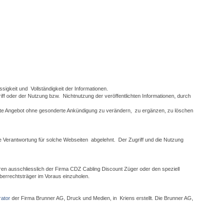
ässigkeit und Vollständigkeit der Informationen.
f oder der Nutzung bzw. Nichtnutzung der veröffentlichten Informationen, durch
samte Angebot ohne gesonderte Ankündigung zu verändern, zu ergänzen, zu löschen
e Verantwortung für solche Webseiten abgelehnt. Der Zugriff und die Nutzung
ren ausschliesslich der Firma CDZ Cabling Discount Züger oder den speziell
berrechtsträger im Voraus einzuholen.
rator
der Firma Brunner AG, Druck und Medien, in Kriens erstellt. Die Brunner AG,