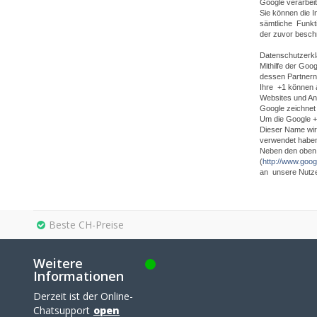
Google verarbei
Sie können die I
sämtliche Funkti
der zuvor besch
Datenschutzerkl
Mithilfe der Goo
dessen Partnern.
Ihre +1 können 
Websites und An
Google zeichnet 
Um die Google +1
Dieser Name wir
verwendet haben.
Neben den oben 
(
http://www.googl
an unsere Nutze
Beste CH-Preise
Weitere
Informationen
Derzeit ist der Online-
Chatsupport
open