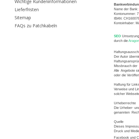
Wichtige Kundeninformationen
Bankverbindu
Lieferfristen
Name der Bank:
Kontonummer: 7
Sitemap
IBAN: CH16007
Kontoinhaber: M
FAQs zu Patchkabeln
SEO
Umsetzun
durch die
Aragon
Haftungsaussch
Der Autor übernim
Haftungsansprüch
Missbrauch der 
Alle Angebote si
oder die Veröffen
Haftung für Link
Verweise und Lin
solcher Webseit
Urheberrechte
Die Urheber- und
genannten Rechts
Quelle
Dieses Impress
Druck und Medie
Facebook und C