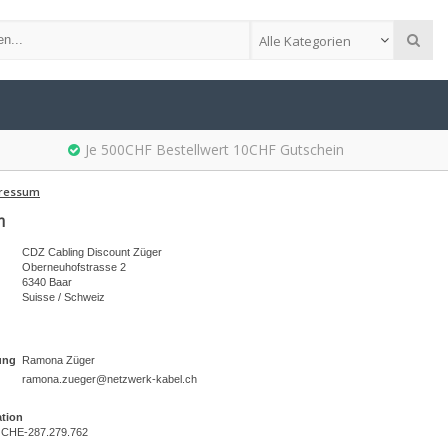
Alle Kategorien
Je 500CHF Bestellwert 10CHF Gutschein
ressum
m
CDZ Cabling Discount Züger
Oberneuhofstrasse 2
6340 Baar
Suisse / Schweiz
ung
Ramona Züger
ramona.zueger@netzwerk-kabel.ch
ation
 CHE-287.279.762