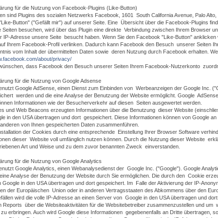
ärung für die Nutzung von Facebook-Plugins (Like-Button)
ten sind Plugins des sozialen Netzwerks Facebook, 1601 South California Avenue, Palo Alt
ike-Button" ("Gefällt mir") auf unserer Seite. Eine Übersicht über die Facebook-Plugins fin
 Seiten besuchen, wird über das Plugin eine direkte Verbindung zwischen Ihrem Browser un
er IP-Adresse unsere Seite besucht haben. Wenn Sie den Facebook "Like-Button" anklicken 
auf Ihrem Facebook-Profil verlinken. Dadurch kann Facebook den Besuch unserer Seiten Ihr
ntnis vom Inhalt der übermittelten Daten sowie deren Nutzung durch Facebook erhalten. Wei
w.facebook.com/about/privacy/
wünschen, dass Facebook den Besuch unserer Seiten Ihrem Facebook-Nutzerkonto zuordne
ärung für die Nutzung von Google Adsense
enutzt Google AdSense, einen Dienst zum Einbinden von Werbeanzeigen der Google Inc. ("G
chert werden und die eine Analyse der Benutzung der Website ermöglicht. Google AdSens
nen Informationen wie der Besucherverkehr auf diesen Seiten ausgewertet werden.
es und Web Beacons erzeugten Informationen über die Benutzung dieser Website (einschlie
le in den USA übertragen und dort gespeichert. Diese Informationen können von Google an
t anderen von Ihnen gespeicherten Daten zusammenführen.
nstallation der Cookies durch eine entsprechende Einstellung Ihrer Browser Software verhinde
onen dieser Website voll umfänglich nutzen können. Durch die Nutzung dieser Website erkl
riebenen Art und Weise und zu dem zuvor benannten Zweck einverstanden.
ärung für die Nutzung von Google Analytics
nutzt Google Analytics, einen Webanalysedienst der Google Inc. ("Google"). Google Analyt
eine Analyse der Benutzung der Website durch Sie ermöglichen. Die durch den Cookie erzeu
 Google in den USA übertragen und dort gespeichert. Im Falle der Aktivierung der IP-Anony
aten der Europäischen Union oder in anderen Vertragsstaaten des Abkommens über den Eur
ällen wird die volle IP-Adresse an einen Server von Google in den USA übertragen und dor
 Reports über die Websiteaktivitäten für die Websitebetreiber zusammenzustellen und um 
 zu erbringen. Auch wird Google diese Informationen gegebenenfalls an Dritte übertragen, so