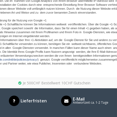
ten. Die im Rahmen von Google Analytics von Ihrem Browser übermittelte IP-Adresse wird
nstallation der Cookies durch eine entsprechende Einstellung Ihrer Browser Software verhinde
onen dieser Website voll umfänglich nutzen können. Durch die Nutzung dieser Website erkl
riebenen Art und Weise und zu dem zuvor benannten Zweck einverstanden.
ärung für die Nutzung von Google +1
gle +1-Schaltfläche können Sie Informationen weltweit veröffentlichen. Über die Google +1-S
 Google speichert sowohl die Information, dass Sie für einen Inhalt +1 gegeben haben, als 
als Hinweise zusammen mit Ihrem Profilnamen und Ihrem Foto in Google-Diensten, wie etwa i
zeigen im Internet eingeblendet werden.
Informationen über Ihre +1-Aktivitäten auf, um die Google-Dienste für Sie und andere zu v
-Schaltfläche verwenden zu können, benötigen Sie ein weltweit sichtbares, öffentliches Go
d in allen Google-Diensten verwendet. In manchen Fällen kann dieser Name auch einen and
 Die Identität Ihres Google-Profils kann Nutzern angezeigt werden, die Ihre E-Mail-Adress
erläuterten Verwendungszwecken werden die von Ihnen bereitgestellten Informationen g
e.com/intl/de/policies/privacy/
) genutzt. Google veröffentlicht möglicherweise zusammengefas
r und Partner weiter, wie etwa Publisher, Inserenten oder verbundene Websites.
Je 500CHF Bestellwert 10CHF Gutschein
E-Mail
Lieferfristen
Antwortzeit ca. 1-2 Tage