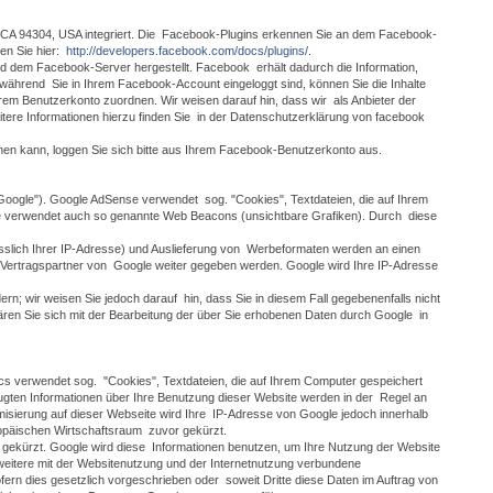
o, CA 94304, USA integriert. Die Facebook-Plugins erkennen Sie an dem Facebook-
den Sie hier:
http://developers.facebook.com/docs/plugins/
.
d dem Facebook-Server hergestellt. Facebook erhält dadurch die Information,
während Sie in Ihrem Facebook-Account eingeloggt sind, können Sie die Inhalte
em Benutzerkonto zuordnen. Wir weisen darauf hin, dass wir als Anbieter der
tere Informationen hierzu finden Sie in der Datenschutzerklärung von facebook
n kann, loggen Sie sich bitte aus Ihrem Facebook-Benutzerkonto aus.
oogle"). Google AdSense verwendet sog. "Cookies", Textdateien, die auf Ihrem
e verwendet auch so genannte Web Beacons (unsichtbare Grafiken). Durch diese
sslich Ihrer IP-Adresse) und Auslieferung von Werbeformaten werden an einen
 Vertragspartner von Google weiter gegeben werden. Google wird Ihre IP-Adresse
rn; wir weisen Sie jedoch darauf hin, dass Sie in diesem Fall gegebenenfalls nicht
ären Sie sich mit der Bearbeitung der über Sie erhobenen Daten durch Google in
ics verwendet sog. "Cookies", Textdateien, die auf Ihrem Computer gespeichert
gten Informationen über Ihre Benutzung dieser Website werden in der Regel an
misierung auf dieser Webseite wird Ihre IP-Adresse von Google jedoch innerhalb
opäischen Wirtschaftsraum zuvor gekürzt.
t gekürzt. Google wird diese Informationen benutzen, um Ihre Nutzung der Website
weitere mit der Websitenutzung und der Internetnutzung verbundene
fern dies gesetzlich vorgeschrieben oder soweit Dritte diese Daten im Auftrag von