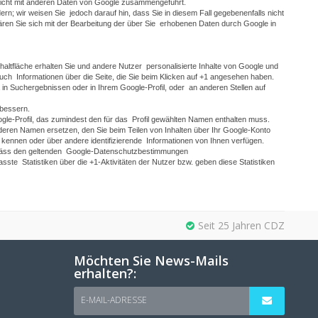
 nicht mit anderen Daten von Google zusammengeführt.
rn; wir weisen Sie jedoch darauf hin, dass Sie in diesem Fall gegebenenfalls nicht
ären Sie sich mit der Bearbeitung der über Sie erhobenen Daten durch Google in
chaltfläche erhalten Sie und andere Nutzer personalisierte Inhalte von Google und
auch Informationen über die Seite, die Sie beim Klicken auf +1 angesehen haben.
n Suchergebnissen oder in Ihrem Google-Profil, oder an anderen Stellen auf
erbessern.
ogle-Profil, das zumindest den für das Profil gewählten Namen enthalten muss.
eren Namen ersetzen, den Sie beim Teilen von Inhalten über Ihr Google-Konto
e kennen oder über andere identifizierende Informationen von Ihnen verfügen.
emäss den geltenden Google-Datenschutzbestimmungen
ste Statistiken über die +1-Aktivitäten der Nutzer bzw. geben diese Statistiken
Seit 25 Jahren CDZ
Möchten Sie News-Mails
erhalten?:
E-MAIL-ADRESSE