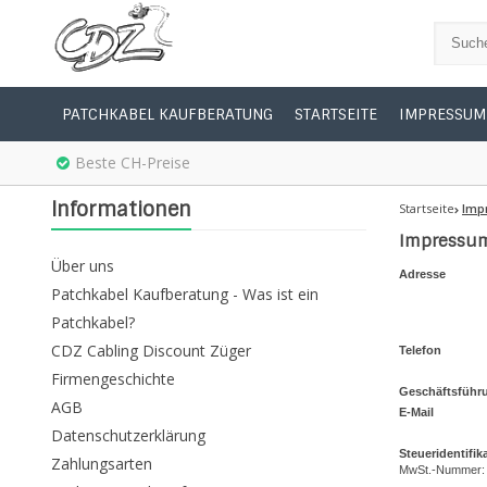
PATCHKABEL KAUFBERATUNG
STARTSEITE
IMPRESSUM
Beste CH-Preise
Informationen
Startseite
Imp
Impressu
Über uns
Adresse
Patchkabel Kaufberatung - Was ist ein
Patchkabel?
CDZ Cabling Discount Züger
Telefon
Firmengeschichte
Geschäftsführ
AGB
E-Mail
Datenschutzerklärung
Steueridentifik
Zahlungsarten
MwSt.-Nummer: