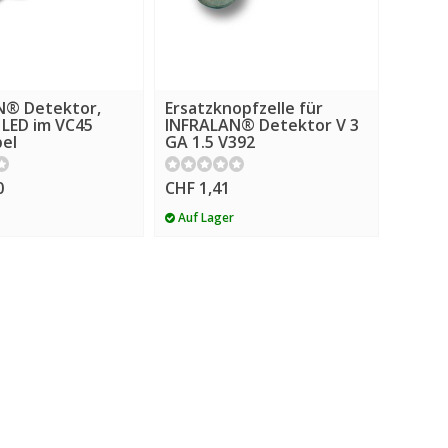
N® Detektor,
Ersatzknopfzelle für
 LED im VC45
INFRALAN® Detektor V 3
el
GA 1.5 V392
0
CHF 1,41
Auf Lager