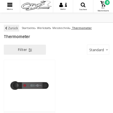
0
+
Ihr
Menu
Mehr
Suchen
Warenkorb
Zurück
Startseite
Werkstatt
Messtechnik
Thermometer
Thermometer
Filter
Standard