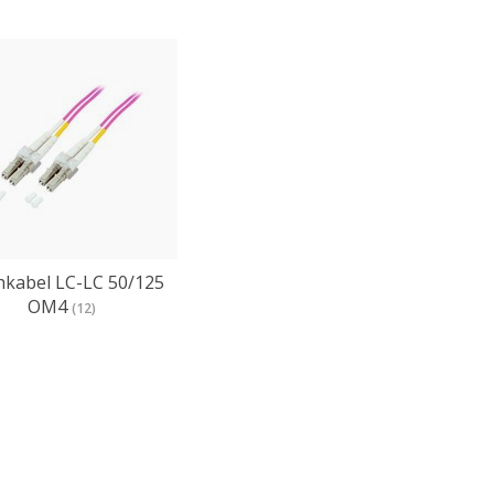
hkabel LC-LC 50/125
OM4
(12)