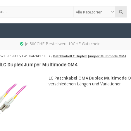
Alle Kategorien
Je 500CHF Bestellwert 10CHF Gutschein
twellenleiter
LWL Patchkabel LC
PatchkabelLC Duplex Jumper Multimode OM4
lLC Duplex Jumper Multimode OM4
LC Patchkabel OM4 Duplex Multimode
OM
verschiedenen Längen und Variationen.