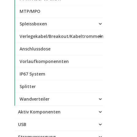
MTP/MPO
Spleissboxen
Verlegekabel/Breakout/Kabeltrommeln
Anschlussdose
Vorlaufkomponennten
IP67 System
Splitter
Wandverteiler
Aktiv Komponenten
USB
Stromversorgung