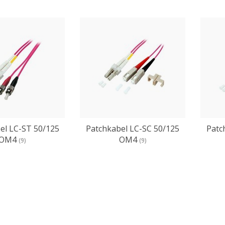
el LC-ST 50/125
Patchkabel LC-SC 50/125
Patc
OM4
OM4
(9)
(9)