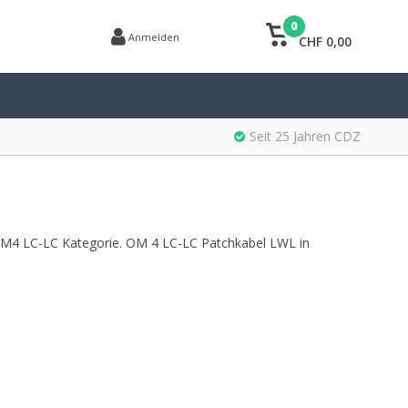
0
Anmelden
CHF 0,00
Seit 25 Jahren CDZ
4 LC-LC Kategorie. OM 4 LC-LC Patchkabel LWL in