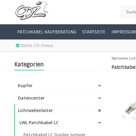
PATCHKABEL KAUFBERATUNG
STARTSEITE
IMPRESSUM
Beste CH-Preise
Startseite
Lich
Kategorien
Patchkabe
Kupfer
Datencenter
Lichtwellenleiter
LWL Patchkabel LC
Patchkabel LC Duplex Jumper