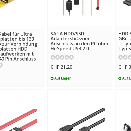
SATA HDD/SSD
HDD S
Kabel für Ultra
Adapter<br>zum
GBits
platten bis 133
Anschluss an den PC über
L-Typ
>zur Verbindung
Hi-Speed USB 2.0
Typ S
platten HDD,
Laufwerken mit
40 Pin Anschluss
CHF 21,20
CHF 0
Auf Lager
Auf 