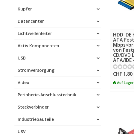
Kupfer
Datencenter
Lichtwellenleiter
HDD IDE 
ATA Fest
Mbps<br
Aktiv Komponenten
von Fest
CD/DVD 
USB
ATA/IDE 
Stromversorgung
CHF 1,80
Video
Auf Lager
Peripherie-Anschlusstechnik
Steckverbinder
Industriebauteile
USV