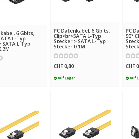
PC Datenkabel, 6 Gbits,
PC Da
kabel, 6 Gbits,
Clip<br>SATA L-Typ
90° C
SATA L-Typ
Stecker > SATA L-Typ
Steck
> SATA L-Typ
Stecker 0.1M
Steck
0.2M
CHF 0,80
CHF 0
Auf Lager
Auf 