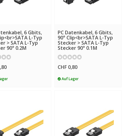
tenkabel, 6 Gbits,
PC Datenkabel, 6 Gbits,
lip<br>SATA L-Typ
90° Clip<br>SATA L-Typ
er > SATA L-Typ
Stecker > SATA L-Typ
er 90° 0.2M
Stecker 90° 0.1M
,80
CHF 0,80
Lager
Auf Lager