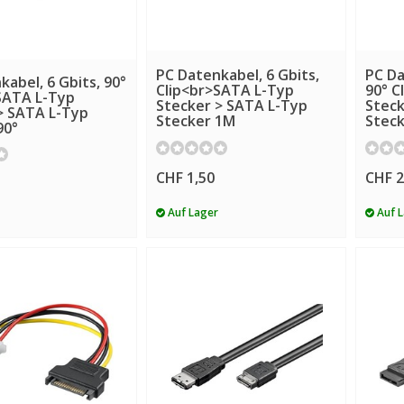
PC Datenkabel, 6 Gbits,
PC Da
abel, 6 Gbits, 90°
Clip<br>SATA L-Typ
90° C
SATA L-Typ
Stecker > SATA L-Typ
Steck
> SATA L-Typ
Stecker 1M
Steck
90°
CHF 1,50
CHF 2
Auf Lager
Auf 