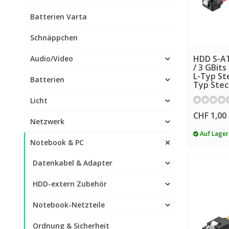
Batterien Varta
Schnäppchen
HDD S-AT
Audio/Video
/ 3 GBit
L-Typ St
Batterien
Typ Stec
Licht
CHF 1,00
Netzwerk
Auf Lager
Notebook & PC
Datenkabel & Adapter
HDD-extern Zubehör
Notebook-Netzteile
Ordnung & Sicherheit