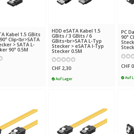
HDD eSATA Kabel 1.5
PC Da
A Kabel 1.5 GBits
GBits / 3 GBits / 6
90° C
s 90° Clip<br>SATA
GBits<br>SATA L-Typ
Steck
ecker > SATA L-
Stecker > eSATA I-Typ
Steck
ker 90° 0.5M
Stecker 0.5M
CHF 0
CHF 2,30
Auf 
Auf Lager