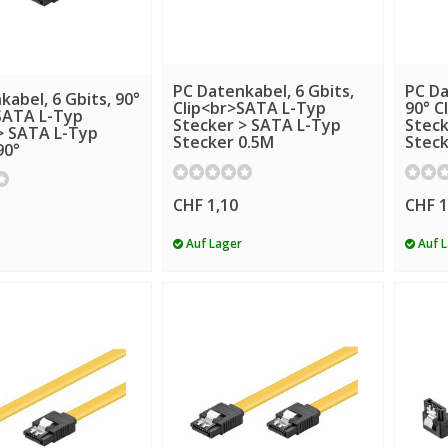
PC Datenkabel, 6 Gbits,
PC Da
abel, 6 Gbits, 90°
Clip<br>SATA L-Typ
90° C
SATA L-Typ
Stecker > SATA L-Typ
Steck
> SATA L-Typ
Stecker 0.5M
Steck
90°
CHF 1,10
CHF 1
Auf Lager
Auf 