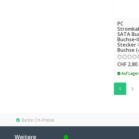
PC
Stromka
SATA Buc
Buchse<
Stecker 
Buchse (
CHF 2,80
Auf Lager
1
2
Beste CH-Preise
Weitere