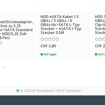
HDD eSATA Kabel 1.5
HDD S
GBits / 3 GBits / 6
GBits
bel/Stromadapter,
GBits<br>SATA L-Typ
Clip<
hse zu 5.25
Stecker > eSATA I-Typ
Steck
br>SATA Standard
Stecker 0.5M
Steck
> HDD/5,25 Zoll-
4-Pin)
CHF 3,80
CHF 2
Auf Lager
Auf 
Je 500CHF Bestellwert 10CHF Gutschein