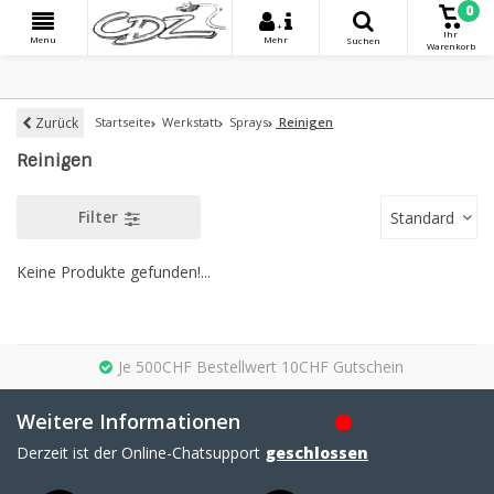
0
+
Ihr
Menu
Mehr
Suchen
Warenkorb
Zurück
Startseite
Werkstatt
Sprays
Reinigen
Reinigen
Filter
Standard
Keine Produkte gefunden!...
Je 500CHF Bestellwert 10CHF Gutschein
Weitere Informationen
Derzeit ist der Online-Chatsupport
geschlossen