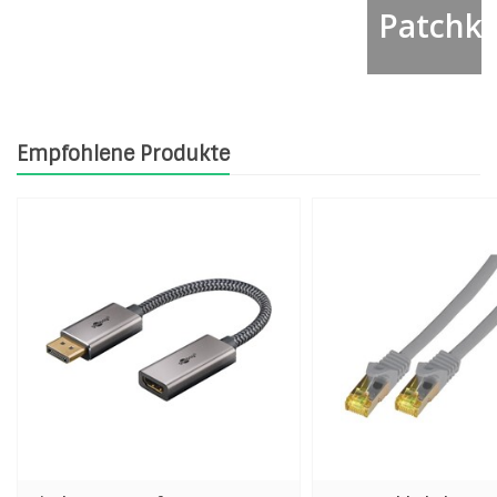
bel
Patchka
Empfohlene Produkte