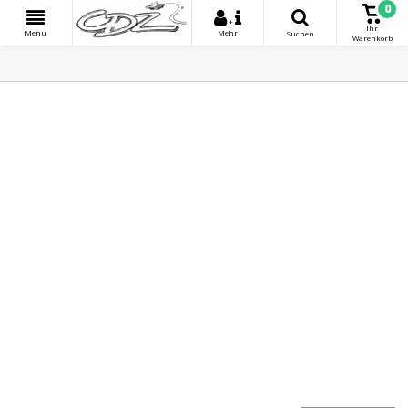
0
+
Ihr
Menu
Mehr
Suchen
Warenkorb