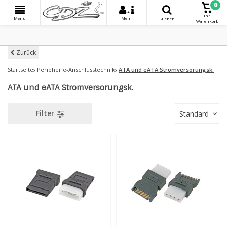
0
+
Ihr
Menu
Mehr
Suchen
Warenkorb
Zurück
Startseite
Peripherie-Anschlusstechnik
ATA und eATA Stromversorungsk.
ATA und eATA Stromversorungsk.
Filter
Standard