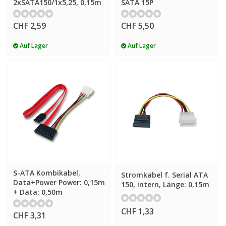
2xSATA150/1x5,25, 0,15m
SATA 15P
CHF 2,59
CHF 5,50
Auf Lager
Auf Lager
S-ATA Kombikabel,
Stromkabel f. Serial ATA
Data+Power Power: 0,15m
150, intern, Länge: 0,15m
+ Data: 0,50m
CHF 1,33
CHF 3,31