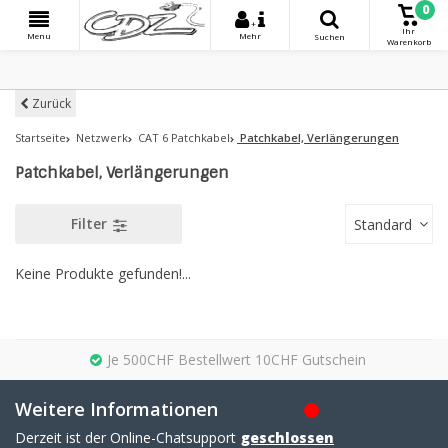
0
+
Ihr
Menu
Mehr
Suchen
Warenkorb
Zurück
Startseite
Netzwerk
CAT 6 Patchkabel
Patchkabel, Verlängerungen
Patchkabel, Verlängerungen
Filter
Standard
Keine Produkte gefunden!...
Je 500CHF Bestellwert 10CHF Gutschein
Weitere Informationen
Derzeit ist der Online-Chatsupport
geschlossen