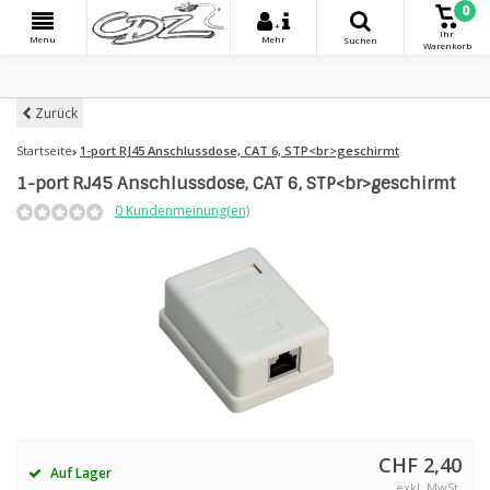
0
+
Ihr
Menu
Mehr
Suchen
Warenkorb
Zurück
Startseite
1-port RJ45 Anschlussdose, CAT 6, STP<br>geschirmt
1-port RJ45 Anschlussdose, CAT 6, STP<br>geschirmt
0 Kundenmeinung(en)
CHF 2,40
Auf Lager
exkl. MwSt.