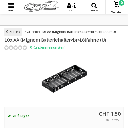
0
+
Ihr
Menu
Mehr
Suchen
Warenkorb
Zurück
Startseite
10x AA (Mignon) Batteriehalter<br>Lötfahne (U)
10x AA (Mignon) Batteriehalter<br>Lötfahne (U)
0 Kundenmeinung(en)
CHF 1,50
Auf Lager
exkl. MwSt.