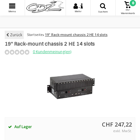
0
+
Ihr
Menu
Mehr
Suchen
Warenkorb
Zurück
Startseite
19" Rack-mount chassis 2 HE 14 slots
19" Rack-mount chassis 2 HE 14 slots
0 Kundenmeinung(en)
CHF 247,22
Auf Lager
exkl. MwSt.