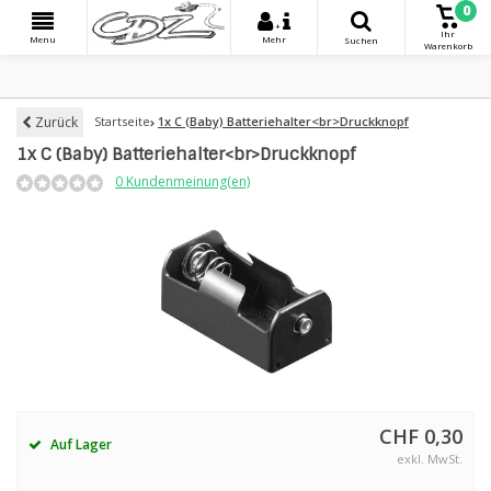
0
+
Ihr
Menu
Mehr
Suchen
Warenkorb
Zurück
Startseite
1x C (Baby) Batteriehalter<br>Druckknopf
1x C (Baby) Batteriehalter<br>Druckknopf
0 Kundenmeinung(en)
CHF 0,30
Auf Lager
exkl. MwSt.