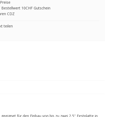
Preise
 Bestellwert 10CHF Gutschein
hren CDZ
t teilen
 geeignet für den Einbau von bis zu zwei 2,5'' Festplatte in