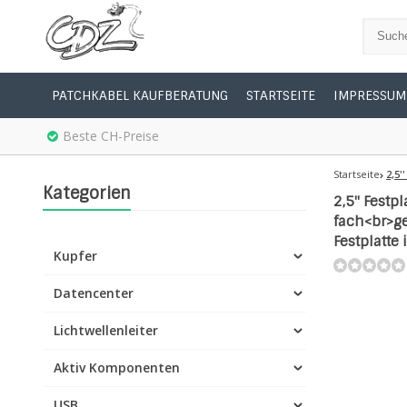
PATCHKABEL KAUFBERATUNG
STARTSEITE
IMPRESSUM
Beste CH-Preise
Startseite
2,5'
Kategorien
2,5'' Fest
fach<br>ge
Festplatte
Kupfer
Datencenter
Lichtwellenleiter
Aktiv Komponenten
USB