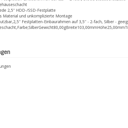
 Gehäuseschacht
jede 2,5'' HDD-/SSD-Festplatte
s Material und unkomplizierte Montage
tzbar,2,5'' Festplatten-Einbaurahmen auf 3,5'' - 2-fach, Silber - geeig
seschacht,Farbe;SilberGewicht80,00gBreite103,00mmHöhe25,00mmTie
ngen
tungen