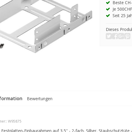
Beste CH-
Je 500CHF
Seit 25 Ja
Dieses Produk
formation
Bewertungen
er::
W95875
 Festplatten-Einbaurahmen auf 3,5'' - 2-fach, Silber, Staubschutztüte -