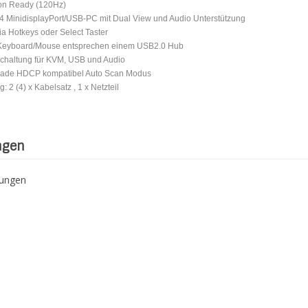
ion Ready (120Hz)
 4 MinidisplayPort/USB-PC mit Dual View und Audio Unterstützung
ia Hotkeys oder Select Taster
 Keyboard/Mouse entsprechen einem USB2.0 Hub
schaltung für KVM, USB und Audio
rade HDCP kompatibel Auto Scan Modus
: 2 (4) x Kabelsatz , 1 x Netzteil
ngen
tungen