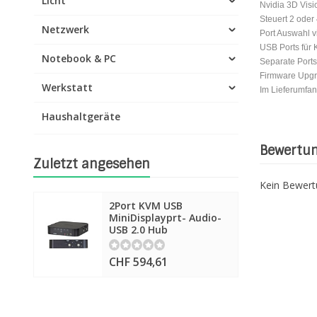
Licht
Nvidia 3D Vis
Steuert 2 oder
Netzwerk
Port Auswahl v
USB Ports für
Notebook & PC
Separate Port
Firmware Upg
Werkstatt
Im Lieferumfang
Haushaltgeräte
Bewertu
Zuletzt angesehen
Kein Bewer
2Port KVM USB
MiniDisplayprt- Audio-
USB 2.0 Hub
CHF 594,61