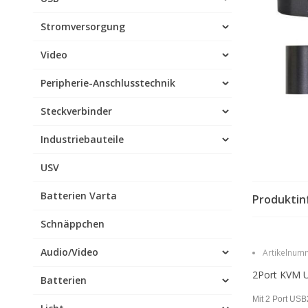
Stromversorgung
Video
Peripherie-Anschlusstechnik
Steckverbinder
Industriebauteile
USV
Batterien Varta
Produktin
Schnäppchen
Audio/Video
Artikelnumm
2Port KVM U
Batterien
Mit 2 Port US