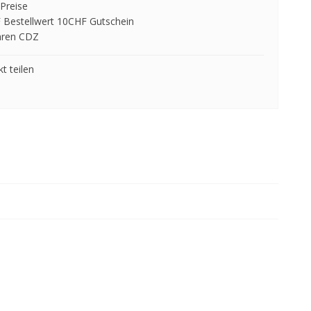
Preise
 Bestellwert 10CHF Gutschein
hren CDZ
t teilen