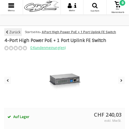
0
+
Ihr
Menu
Mehr
Suchen
Warenkorb
Zurück
Startseite
4-Port High Power PoE + 1 Port Uplink FE Switch
4-Port High Power PoE + 1 Port Uplink FE Switch
0 Kundenmeinung(en)
CHF 240,03
Auf Lager
exkl. MwSt.