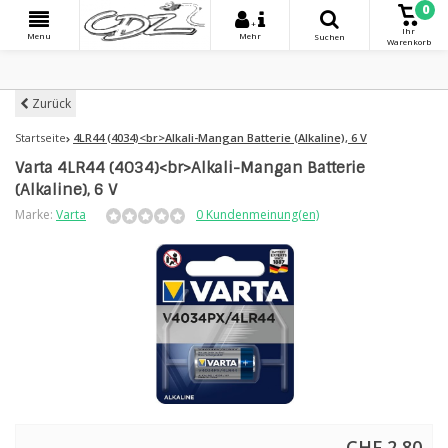
0
+
Ihr
Menu
Mehr
Suchen
Warenkorb
Zurück
Startseite
4LR44 (4034)<br>Alkali-Mangan Batterie (Alkaline), 6 V
Varta 4LR44 (4034)<br>Alkali-Mangan Batterie
(Alkaline), 6 V
Marke:
Varta
0 Kundenmeinung(en)
CHF 2,80