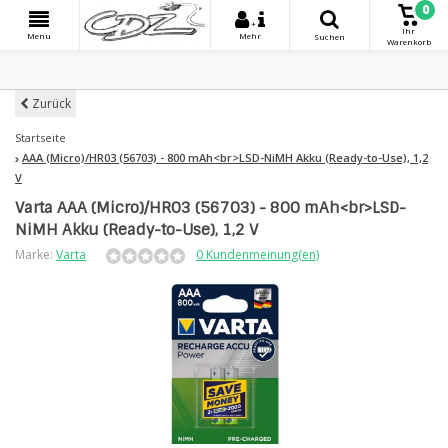
0
+
Ihr
Menu
Mehr
Suchen
Warenkorb
Zurück
Startseite
AAA (Micro)/HR03 (56703) - 800 mAh<br>LSD-NiMH Akku (Ready-to-Use), 1,2
V
Varta AAA (Micro)/HR03 (56703) - 800 mAh<br>LSD-
NiMH Akku (Ready-to-Use), 1,2 V
Marke:
Varta
0 Kundenmeinung(en)