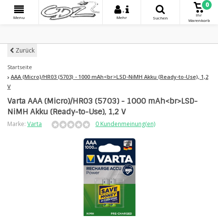
0
+
Ihr
Menu
Mehr
Suchen
Warenkorb
Zurück
Startseite
AAA (Micro)/HR03 (5703) - 1000 mAh<br>LSD-NiMH Akku (Ready-to-Use), 1,2
V
Varta AAA (Micro)/HR03 (5703) - 1000 mAh<br>LSD-
NiMH Akku (Ready-to-Use), 1,2 V
Marke:
Varta
0 Kundenmeinung(en)