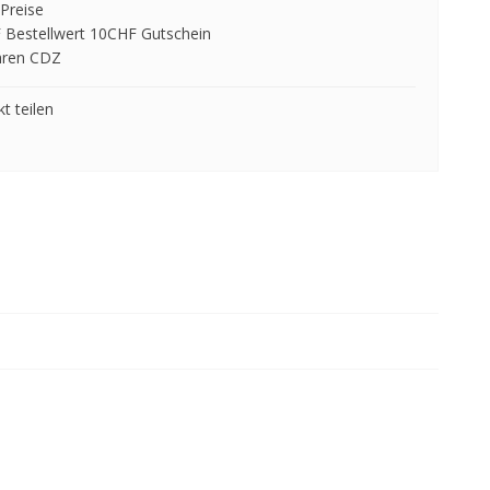
Preise
 Bestellwert 10CHF Gutschein
hren CDZ
t teilen