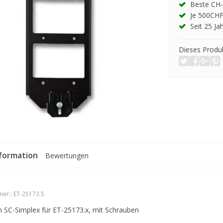
Beste CH-
Je 500CHF
Seit 25 Ja
Dieses Produk
formation
Bewertungen
er::
ET-25173.5
h SC-Simplex für ET-25173.x, mit Schrauben