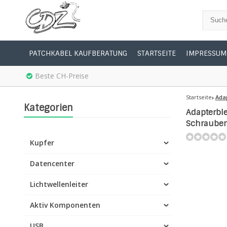
PATCHKABEL KAUFBERATUNG
STARTSEITE
IMPRESSUM
Beste CH-Preise
Startseite
Ada
Kategorien
Adapterble
Schraube
Kupfer
Datencenter
Lichtwellenleiter
Aktiv Komponenten
USB