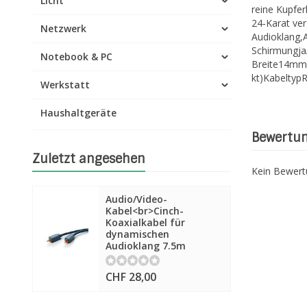
Licht
reine Kupfer
24‐Karat ve
Netzwerk
Audioklang,
Schirmungja
Notebook & PC
Breite14mmA
kt)Kabeltyp
Werkstatt
Haushaltgeräte
Bewertu
Zuletzt angesehen
Kein Bewer
Audio/Video-
Kabel<br>Cinch-
Koaxialkabel für
dynamischen
Audioklang 7.5m
CHF 28,00