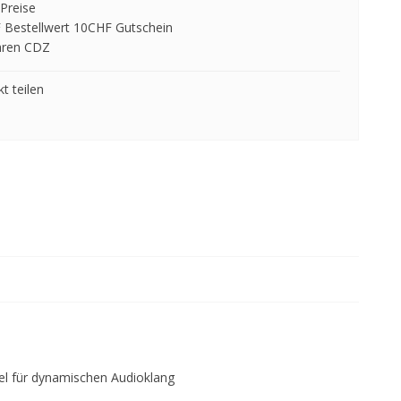
Preise
 Bestellwert 10CHF Gutschein
hren CDZ
t teilen
bel für dynamischen Audioklang