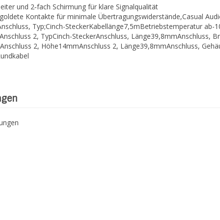
leiter und 2‐fach Schirmung für klare Signalqualität
rgoldete Kontakte für minimale Übertragungswiderstände,Casual Audio
Anschluss, Typ;Cinch-SteckerKabellänge7,5mBetriebstemperatur ab-1
Anschluss 2, TypCinch-SteckerAnschluss, Länge39,8mmAnschluss, 
nschluss 2, Höhe14mmAnschluss 2, Länge39,8mmAnschluss, Gehäus
Rundkabel
ngen
tungen