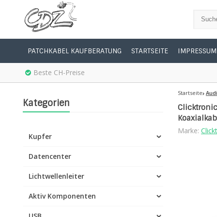
PATCHKABEL KAUFBERATUNG
STARTSEITE
IMPRESSUM
Beste CH-Preise
Startseite
Aud
Kategorien
Clicktroni
Koaxialka
Marke:
Click
Kupfer
Datencenter
Lichtwellenleiter
Aktiv Komponenten
USB