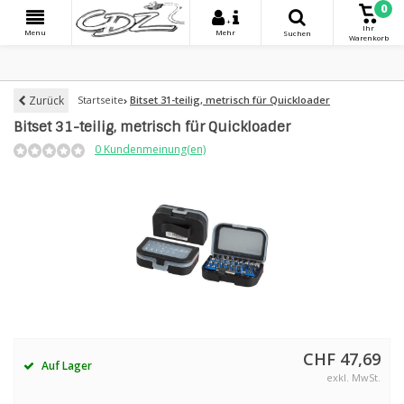
0
+
Ihr
Menu
Mehr
Suchen
Warenkorb
Zurück
Startseite
Bitset 31-teilig, metrisch für Quickloader
Bitset 31-teilig, metrisch für Quickloader
0 Kundenmeinung(en)
CHF 47,69
Auf Lager
exkl. MwSt.