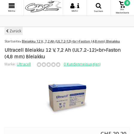
0
+
Ihr
Menu
Mehr
Suchen
Warenkorb
Zurück
Startseite
Bleiakku 12 V, 7,2 Ah (UL7.2-12)<br>Faston (4,8 mm) Bleiakku
Ultracell Bleiakku 12 V, 7,2 Ah (UL7.2-12)<br>Faston
(4,8 mm) Bleiakku
Marke:
Ultracell
0 Kundenmeinung(en)
CHF 20,20