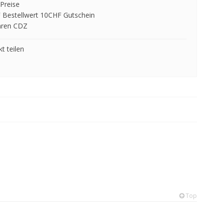
Preise
 Bestellwert 10CHF Gutschein
hren CDZ
t teilen
Top