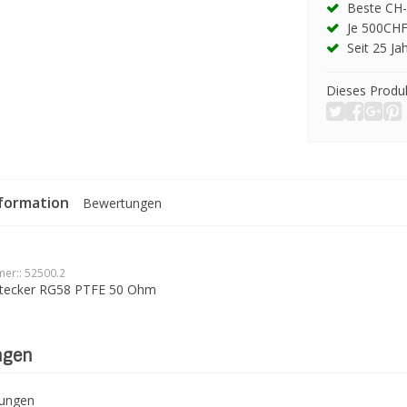
Beste CH-
Je 500CHF
Seit 25 Ja
Dieses Produk
formation
Bewertungen
er::
52500.2
tecker RG58 PTFE 50 Ohm
ngen
tungen