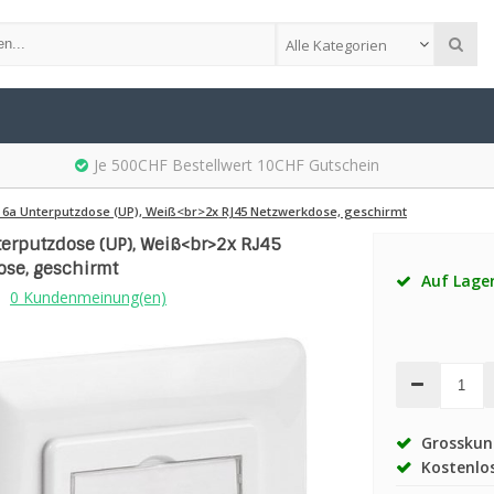
Alle Kategorien
Je 500CHF Bestellwert 10CHF Gutschein
 6a Unterputzdose (UP), Weiß<br>2x RJ45 Netzwerkdose, geschirmt
erputzdose (UP), Weiß<br>2x RJ45
ose, geschirmt
Auf Lage
0 Kundenmeinung(en)
Grosskund
Kostenlos