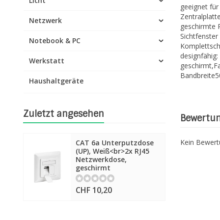
Licht
geeignet für
Zentralplatt
Netzwerk
geschirmte 
Sichtfenster
Notebook & PC
Komplettsch
designfähig
Werkstatt
geschirmt,F
Bandbreite5
Haushaltgeräte
Zuletzt angesehen
Bewertu
Kein Bewer
CAT 6a Unterputzdose
(UP), Weiß<br>2x RJ45
Netzwerkdose,
geschirmt
CHF 10,20