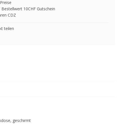
Preise
 Bestellwert 10CHF Gutschein
hren CDZ
t teilen
kdose, geschirmt