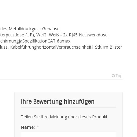
endes Metalldruckguss-Gehäuse
terputzdose (UP), Weiß, Weiß - 2x RJ45 Netzwerkdose,
SchirmungjaSpezifikationCAT 6amax.
s, KabelführunghorizontalVerbrauchseinheit1 Stk. im Blister
Top
Ihre Bewertung hinzufügen
Teilen Sie Ihre Meinung über dieses Produkt
Name:
*