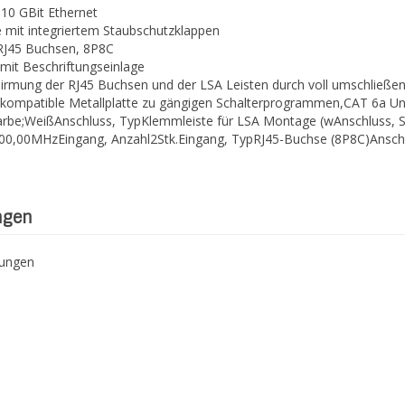
 10 GBit Ethernet
e mit integriertem Staubschutzklappen
RJ45 Buchsen, 8P8C
 mit Beschriftungseinlage
irmung der RJ45 Buchsen und der LSA Leisten durch voll umschließ
: kompatible Metallplatte zu gängigen Schalterprogrammen,CAT 6a Un
arbe;WeißAnschluss, TypKlemmleiste für LSA Montage (wAnschluss, 
00,00MHzEingang, Anzahl2Stk.Eingang, TypRJ45-Buchse (8P8C)Anschlus
ngen
tungen