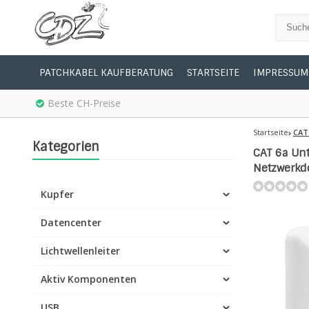
PATCHKABEL KAUFBERATUNG
STARTSEITE
IMPRESSUM
Beste CH-Preise
Startseite
CAT
Kategorien
CAT 6a Unt
Netzwerkd
Kupfer
Datencenter
Lichtwellenleiter
Aktiv Komponenten
USB