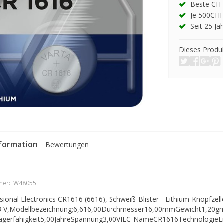
Beste CH-
Je 500CHF
Seit 25 Ja
Dieses Produk
formation
Bewertungen
er::
W48055
sional Electronics CR1616 (6616), Schweiß-Blister - Lithium-Knopfzell
 3 V,Modellbezeichnung;6,616,00Durchmesser16,00mmGewicht1,20g
Lagerfähigkeit5,00JahreSpannung3,00VIEC-NameCR1616TechnologieL