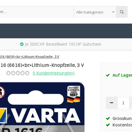
Alle Kategorien
Je 500CHF Bestellwert 10CHF Gutschein
16 (6616)<br>Lithium-Knopfzelle, 3 V
16 (6616)<br>Lithium-Knopfzelle, 3 V
a
0 Kundenmeinung(en)
Auf Lage
Grosskund
Kostenlos