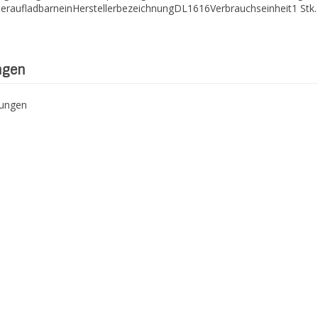
deraufladbarneinHerstellerbezeichnungDL1616Verbrauchseinheit1 Stk
ngen
tungen