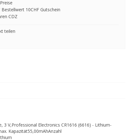
Preise
 Bestellwert 10CHF Gutschein
hren CDZ
t teilen
e, 3 V,Professional Electronics CR1616 (6616) - Lithium-
max. Kapazität55,00mAhAnzahl
ithium