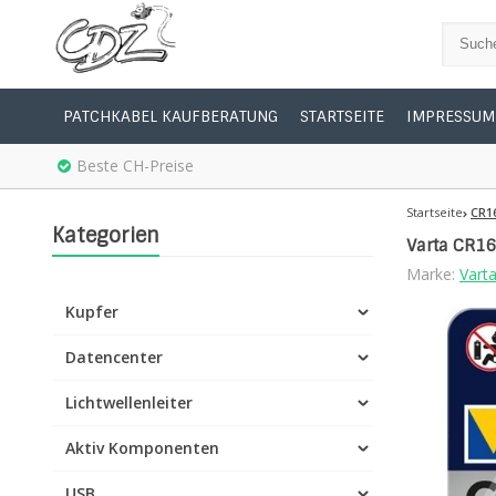
PATCHKABEL KAUFBERATUNG
STARTSEITE
IMPRESSUM
Beste CH-Preise
Startseite
CR16
Kategorien
Varta CR16
Marke:
Vart
Kupfer
Datencenter
Lichtwellenleiter
Aktiv Komponenten
USB