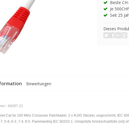
Beste CH-
Je 500CHF
Seit 25 Ja
Dieses Produk
formation
Bewertungen
er::
K8097.20
ernet Cat.5e 100 MHz Crossover Patchkabel. 2 x RJ45 Stecker, ungeschirmt, IEC 
4-7, 5-8, 6-2, 7-4, 8-5. Flammwidrig IEC 60332-1. Umspritzte Knickschutztülle (rot) 