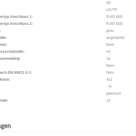
5E
U/UTP
ertyp Anschluss 1:
RJ45 8(8)
ertyp Anschluss 2:
RJ45 8(8)
:
grau
lle:
angespritzt
utz:
Nein
ckschutztülle:
rot
lammwidrig:
Ja
Nein
nach EN 60811-2-1:
Nein
ktion:
4x2
- %
gekreuzt
nitt:
24
ngen