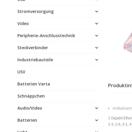
Stromversorgung
Video
Peripherie-Anschlusstechnik
Steckverbinder
Industriebauteile
USV
Batterien Varta
Produktin
Schnäppchen
Audio/Video
Artikelnumm
1 Gigabit Eth
Batterien
1-3, 2-6, 3-1, 