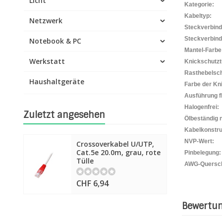
Licht
Kategorie:
Kabeltyp:
Netzwerk
Steckverbind
Steckverbind
Notebook & PC
Mantel-Farbe
Werkstatt
Knickschutztü
Rasthebelsch
Haushaltgeräte
Farbe der Kni
Ausführung f
Halogenfrei:
Zuletzt angesehen
Ölbeständig 
Kabelkonstru
NVP-Wert:
Crossoverkabel U/UTP,
Cat.5e 20.0m, grau, rote
Pinbelegung:
Tülle
AWG-Quersch
CHF 6,94
Bewertu