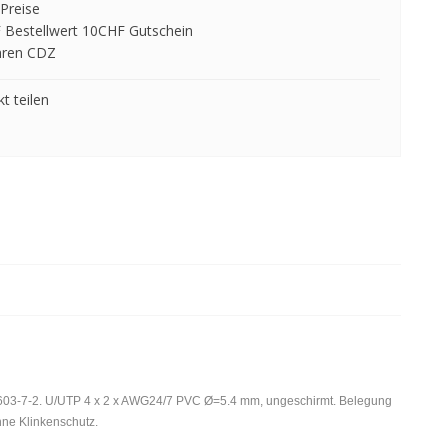
Preise
 Bestellwert 10CHF Gutschein
hren CDZ
t teilen
60603-7-2. U/UTP 4 x 2 x AWG24/7 PVC Ø=5.4 mm, ungeschirmt. Belegung
ohne Klinkenschutz.