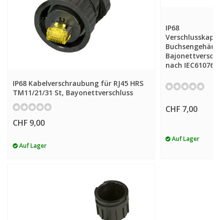
IP68
Verschlusskapp
Buchsengehäus
Bajonettverschl
nach IEC61076-
IP68 Kabelverschraubung für RJ45 HRS
TM11/21/31 St, Bayonettverschluss
CHF 7,00
CHF 9,00
Auf Lager
Auf Lager