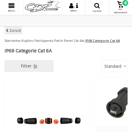
0
+
Ihr
Menu
Mehr
Suchen
Warenkorb
Zurück
Startseite
Kupfer
Patchpanel
Patch Panel Cat.6A
IP68 Categorie Cat 6A
IP68 Categorie Cat 6A
Filter
Standard