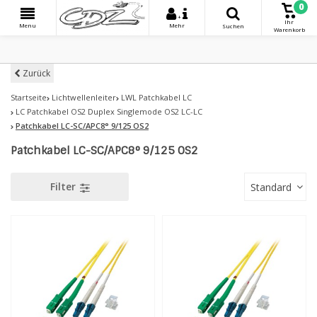
0
+
Ihr
Menu
Mehr
Suchen
Warenkorb
Zurück
Startseite
Lichtwellenleiter
LWL Patchkabel LC
LC Patchkabel OS2 Duplex Singlemode OS2 LC-LC
Patchkabel LC-SC/APC8° 9/125 OS2
Patchkabel LC-SC/APC8° 9/125 OS2
Filter
Standard