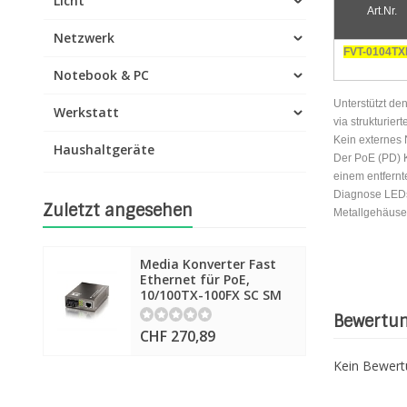
Licht
Art.Nr.
Netzwerk
FVT-0104TX
Notebook & PC
Unterstützt d
Werkstatt
via strukturier
Kein externes 
Haushaltgeräte
Der PoE (PD) 
einem entfern
Diagnose LED
Zuletzt angesehen
Metallgehäuse 
Media Konverter Fast
Ethernet für PoE,
10/100TX-100FX SC SM
Bewertu
CHF 270,89
Kein Bewer