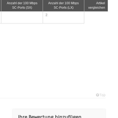
Anzahl der 100 Mbps
Anzahl der 100 Mbps
Artikel
SC-Ports (SX)
SC-Ports (LX)
vergleichen
2
Top
Ihre Bewertung hinzufügen