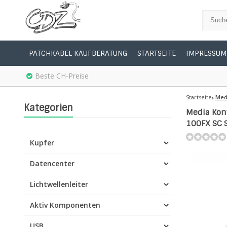
PATCHKABEL KAUFBERATUNG
STARTSEITE
IMPRESSUM
Beste CH-Preise
Startseite
Medi
Kategorien
Media Konv
100FX SC 
Kupfer
Datencenter
Lichtwellenleiter
Aktiv Komponenten
USB