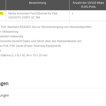
Bezeichnung
Anzahl der 10/100 Mbps
RJ45-Ports
FC
Media Konverter Fast Ethernet für PoE,
1
10/100TX-100FX SC SM
en PoE Standard IEEE802.3af zur Stromversorgung von Netzwerkgeräten
ter Verkabelung
Netzteil notwendig
Konverter bezieht Daten und Strom über das Netzwerkkabel von
ten PoE PSE Gerät (Power Sourcing Equipment)
s
lüfterlos (L x B x H): 94 x 70 x 25 mm
ngen
tungen