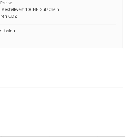
Preise
 Bestellwert 10CHF Gutschein
hren CDZ
t teilen