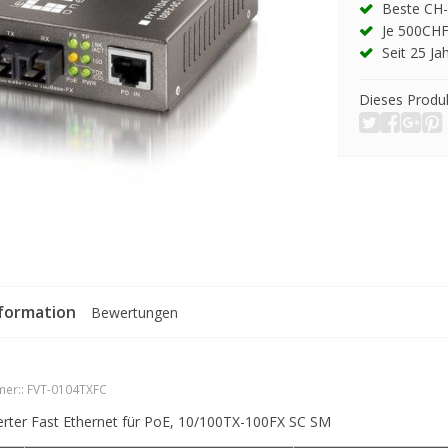
Beste CH-
Je 500CHF
Seit 25 Ja
Dieses Produk
formation
Bewertungen
er::
FVT-0104TXFC
rter Fast Ethernet für PoE, 10/100TX-100FX SC SM