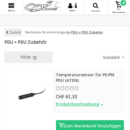
0
+
Ihr
Menu
Mehr
Suchen
Warenkorb
Zurück
Startseite
Stromversorgung
PDU + PDU Zubehör
PDU + PDU Zubehör
Filter
Standard
Temperatursensor für PE/PN
PDU (ATEN)
CHF 61,33
Temperatursensor für PE/PN PDU
Produktbeschreibung
(ATEN)
Zum Warenkorb hinzufügen