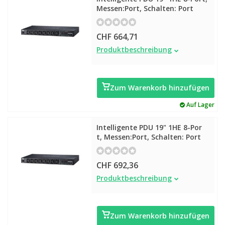
Messen:Port, Schalten: Port
CHF 664,71
Intelligente PDU 19" 1HE 8-Port,
Produktbeschreibung
Messen:Port, Schalten: Port
Zum Warenkorb hinzufügen
Auf Lager
Intelligente PDU 19" 1HE 8-Por
t, Messen:Port, Schalten: Port
CHF 692,36
Intelligente PDU 19" 1HE 8-Por t,
Produktbeschreibung
Messen:Port, Schalten: Port
Zum Warenkorb hinzufügen