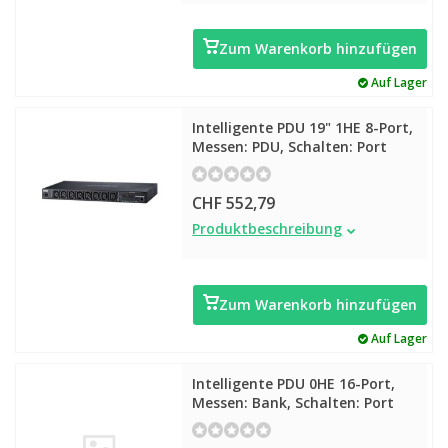
Zum Warenkorb hinzufügen
Auf Lager
Intelligente PDU 19" 1HE 8-Port,
Messen: PDU, Schalten: Port
CHF 552,79
Intelligente PDU 19" 1HE 8-Port,
Produktbeschreibung
Messen: PDU, Schalten: Port
Zum Warenkorb hinzufügen
Auf Lager
Intelligente PDU 0HE 16-Port,
Messen: Bank, Schalten: Port