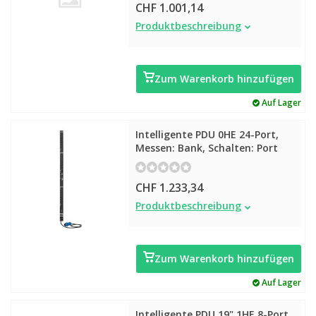
CHF 1.001,14
Intelligente PDU 0HE 16-Port,
Produktbeschreibung
Messen: Bank, Schalten: Port
Zum Warenkorb hinzufügen
Auf Lager
Intelligente PDU 0HE 24-Port,
Messen: Bank, Schalten: Port
CHF 1.233,34
Intelligente PDU 0HE 24-Port,
Produktbeschreibung
Messen: Bank, Schalten: Port
Zum Warenkorb hinzufügen
Auf Lager
Intelligente PDU 19" 1HE 8-Port,