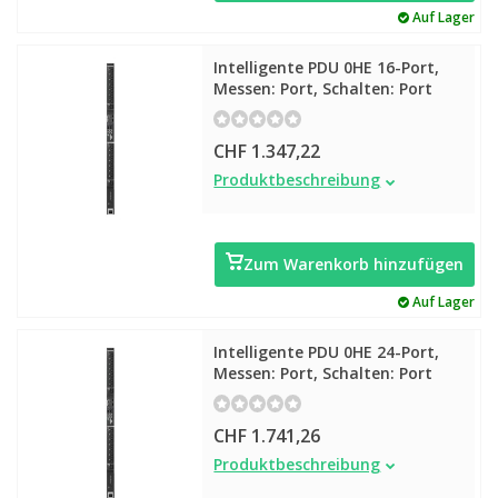
Auf Lager
Intelligente PDU 0HE 16-Port,
Messen: Port, Schalten: Port
CHF 1.347,22
Intelligente PDU 0HE 16-Port,
Produktbeschreibung
Messen: Port, Schalten: Port
Zum Warenkorb hinzufügen
Auf Lager
Intelligente PDU 0HE 24-Port,
Messen: Port, Schalten: Port
CHF 1.741,26
Intelligente PDU 0HE 24-Port,
Produktbeschreibung
Messen: Port, Schalten: Port