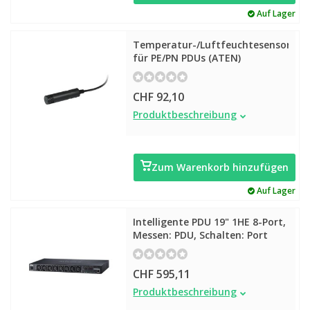
Auf Lager
Temperatur-/Luftfeuchtesensor
für PE/PN PDUs (ATEN)
CHF 92,10
Temperatur-/Luftfeuchtesensor
Produktbeschreibung
für PE/PN PDUs (ATEN)
Zum Warenkorb hinzufügen
Auf Lager
Intelligente PDU 19" 1HE 8-Port,
Messen: PDU, Schalten: Port
CHF 595,11
Intelligente PDU 19" 1HE 8-Port,
Produktbeschreibung
Messen: PDU, Schalten: Port