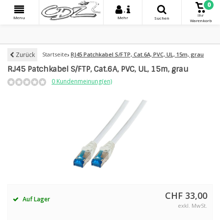
0
+
Ihr
Menu
Mehr
Suchen
Warenkorb
Zurück
Startseite
RJ45 Patchkabel S/FTP, Cat.6A, PVC, UL, 15m, grau
RJ45 Patchkabel S/FTP, Cat.6A, PVC, UL, 15m, grau
0 Kundenmeinung(en)
CHF 33,00
Auf Lager
exkl. MwSt.