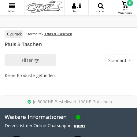
0
+
Ihr
Menu
Mehr
Suchen
Warenkorb
Zurück
Startseite
Etuis & Taschen
Etuis & Taschen
Filter
Standard
Keine Produkte gefunden!...
Je 500CHF Bestellwert 10CHF Gutschein
Weitere Informationen
Derzeit ist der Online-Chatsupport
open