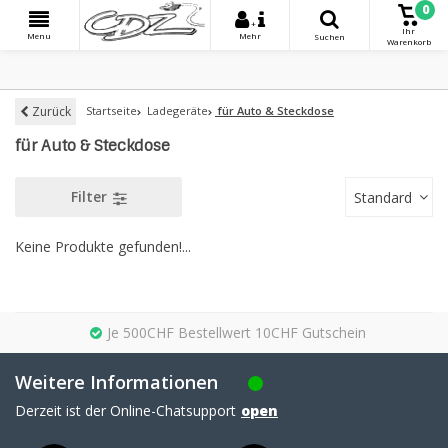
0
+
Ihr
Menu
Mehr
Suchen
Warenkorb
Zurück
Startseite
Ladegeräte
für Auto & Steckdose
für Auto & Steckdose
Filter
Standard
Keine Produkte gefunden!...
Je 500CHF Bestellwert 10CHF Gutschein
Weitere Informationen
Derzeit ist der Online-Chatsupport
open