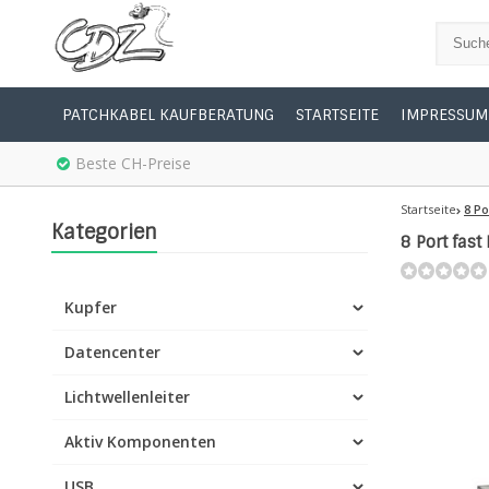
PATCHKABEL KAUFBERATUNG
STARTSEITE
IMPRESSUM
Beste CH-Preise
Startseite
8 Po
Kategorien
8 Port fas
Kupfer
Datencenter
Lichtwellenleiter
Aktiv Komponenten
USB