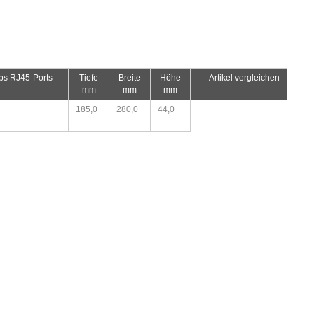
ps RJ45-Ports
Tiefe
Breite
Höhe
Artikel vergleichen
mm
mm
mm
185,0
280,0
44,0