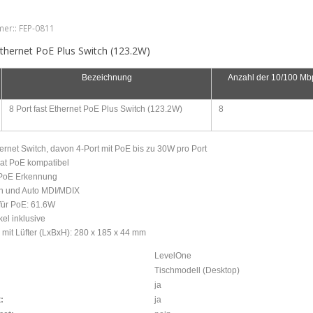
er::
FEP-0811
Ethernet PoE Plus Switch (123.2W)
Bezeichnung
Anzahl der 10/100 Mb
8 Port fast Ethernet PoE Plus Switch (123.2W)
8
hernet Switch, davon 4-Port mit PoE bis zu 30W pro Port
 at PoE kompatibel
 PoE Erkennung
on und Auto MDI/MDIX
für PoE: 61.6W
el inklusive
mit Lüfter (LxBxH): 280 x 185 x 44 mm
LevelOne
Tischmodell (Desktop)
ja
:
ja