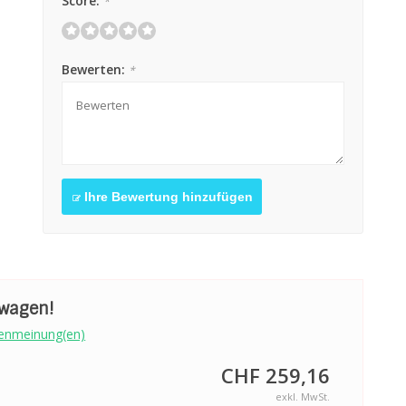
Score:
*
Bewerten:
*
Ihre Bewertung hinzufügen
swagen!
enmeinung(en)
CHF 259,16
exkl. MwSt.