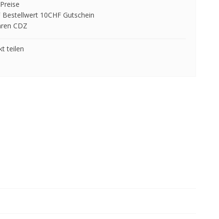
Preise
 Bestellwert 10CHF Gutschein
hren CDZ
t teilen