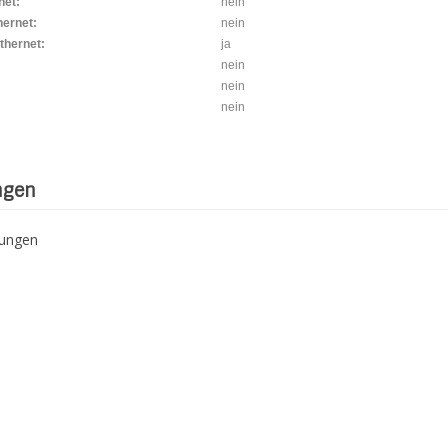
net:
nein
hernet:
nein
thernet:
ja
nein
nein
nein
ngen
tungen