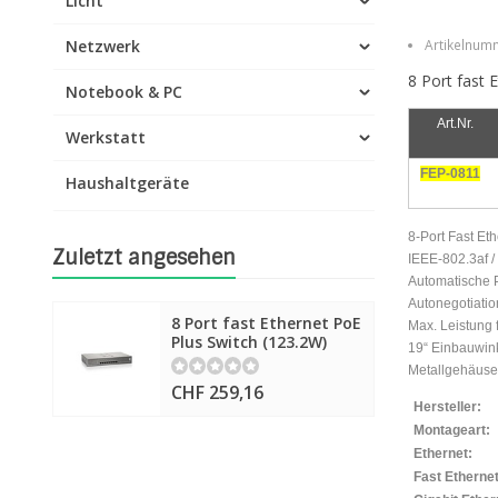
Licht
Netzwerk
Artikelnumm
8 Port fast 
Notebook & PC
Art.Nr.
Werkstatt
FEP-0811
Haushaltgeräte
8-Port Fast Et
Zuletzt angesehen
IEEE-802.3af /
Automatische
Autonegotiati
8 Port fast Ethernet PoE
Max. Leistung 
Plus Switch (123.2W)
19“ Einbauwink
Metallgehäuse 
CHF 259,16
Hersteller:
Montageart:
Ethernet:
Fast Ethernet